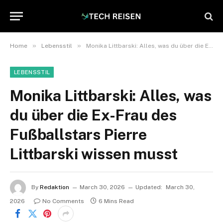
»
»
Home
Lebensstil
Monika Littbarski: Alles, was du über die Ex-Frau des Fußballstars Pierre Littbarski wissen musst
LEBENSSTIL
Monika Littbarski: Alles, was
du über die Ex-Frau des
Fußballstars Pierre
Littbarski wissen musst
By
Redaktion
March 30, 2026
Updated:
March 30,
2026
No Comments
6 Mins Read