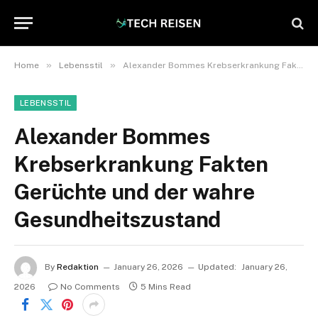
»
»
Home
Lebensstil
Alexander Bommes Krebserkrankung Fakten Gerüchte und der wahre Gesundheitszustand
LEBENSSTIL
Alexander Bommes
Krebserkrankung Fakten
Gerüchte und der wahre
Gesundheitszustand
By
Redaktion
January 26, 2026
Updated:
January 26,
2026
No Comments
5 Mins Read