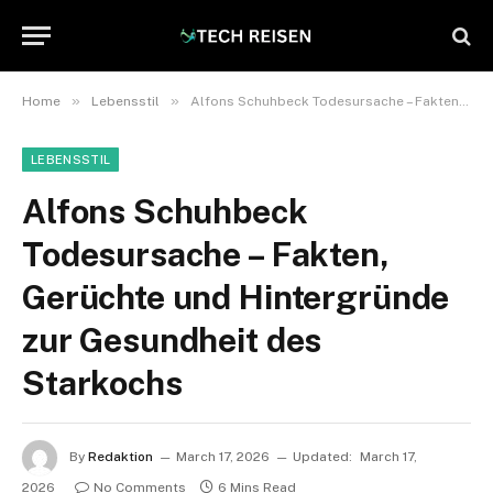
»
»
Home
Lebensstil
Alfons Schuhbeck Todesursache – Fakten, Gerüchte und Hintergründe zur Gesundheit des Starkochs
LEBENSSTIL
Alfons Schuhbeck
Todesursache – Fakten,
Gerüchte und Hintergründe
zur Gesundheit des
Starkochs
By
Redaktion
March 17, 2026
Updated:
March 17,
2026
No Comments
6 Mins Read