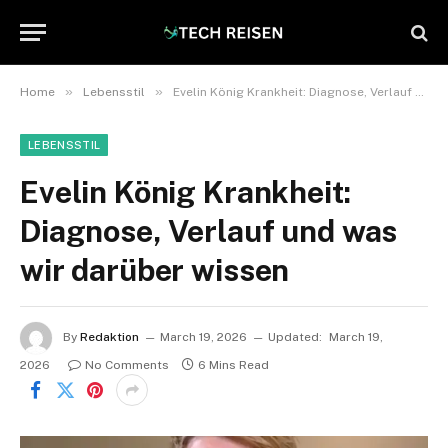
»
»
Home
Lebensstil
Evelin König Krankheit: Diagnose, Verlauf und was wir darüber wissen
LEBENSSTIL
Evelin König Krankheit:
Diagnose, Verlauf und was
wir darüber wissen
By
Redaktion
March 19, 2026
Updated:
March 19,
2026
No Comments
6 Mins Read