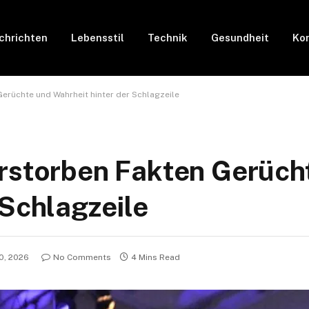
chrichten
Lebensstil
Technik
Gesundheit
Kon
erüchte und Wahrheit hinter der Schlagzeile
erstorben Fakten Gerüch
 Schlagzeile
0, 2026
No Comments
4 Mins Read