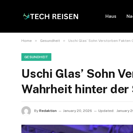
Haus
Na
»
»
Home
Gesundheit
Uschi Glas’ Sohn Verstorben Fakten G
GESUNDHEIT
Uschi Glas’ Sohn V
Wahrheit hinter der
By
Redaktion
January 20, 2026
Updated:
January 2