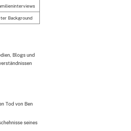
amilieninterviews
nter Background
edien, Blogs und
verständnissen
den Tod von Ben
schehnisse seines