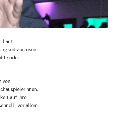
ll auf
rigkeit auslösen.
chte oder
n von
Schauspielerinnen,
eit auf ihre
chnell – vor allem