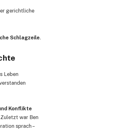
r gerichtliche
sche Schlagzeile
.
chte
es Leben
sverstanden
nd Konflikte
. Zuletzt war Ben
ation sprach –