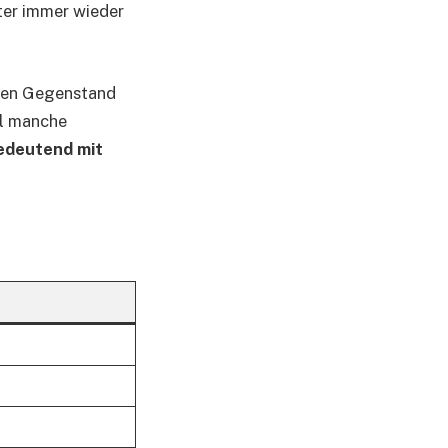
ter immer wieder
eben Gegenstand
hl manche
bedeutend mit