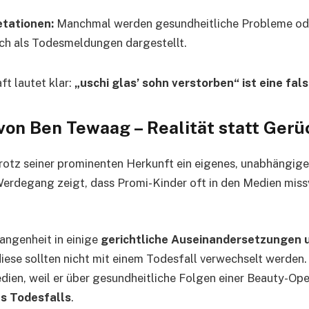
etationen:
Manchmal werden gesundheitliche Probleme ode
sch als Todesmeldungen dargestellt.
t lautet klar:
„uschi glas’ sohn verstorben“ ist eine fal
von Ben Tewaag – Realität statt Gerü
rotz seiner prominenten Herkunft ein eigenes, unabhängig
Werdegang zeigt, dass Promi-Kinder oft in den Medien mis
gangenheit in einige
gerichtliche Auseinandersetzungen u
diese sollten nicht mit einem Todesfall verwechselt werden
ien, weil er über gesundheitliche Folgen einer Beauty-Oper
es Todesfalls
.