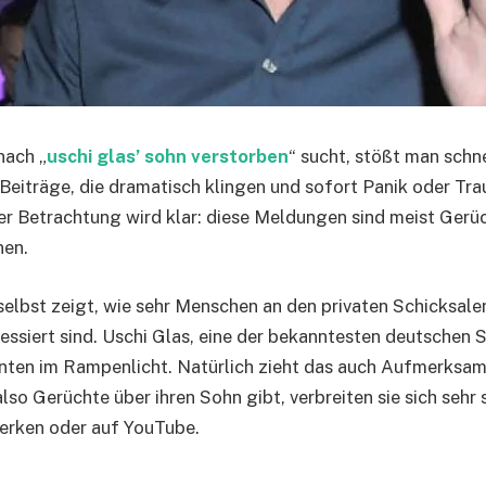
nach „
uschi glas’ sohn verstorben
“ sucht, stößt man schne
Beiträge, die dramatisch klingen und sofort Panik oder Trau
r Betrachtung wird klar: diese Meldungen sind meist Gerü
nen.
elbst zeigt, wie sehr Menschen an den privaten Schicksale
essiert sind. Uschi Glas, eine der bekanntesten deutschen 
hnten im Rampenlicht. Natürlich zieht das auch Aufmerksamk
lso Gerüchte über ihren Sohn gibt, verbreiten sie sich sehr s
erken oder auf YouTube.